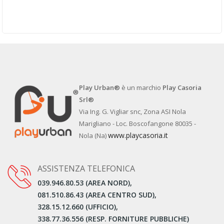
Play Urban®
è un marchio
Play Casoria
Srl®
Via Ing. G. Vigliar snc, Zona ASI Nola
Marigliano - Loc. Boscofangone 80035 -
www.playcasoria.it
Nola (Na)
ASSISTENZA TELEFONICA
039.946.80.53 (AREA NORD),
081.510.86.43 (AREA CENTRO SUD),
328.15.12.660 (UFFICIO),
338.77.36.556 (RESP. FORNITURE PUBBLICHE)