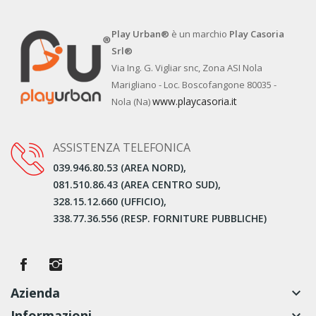
Play Urban®
è un marchio
Play Casoria
Srl®
Via Ing. G. Vigliar snc, Zona ASI Nola
Marigliano - Loc. Boscofangone 80035 -
www.playcasoria.it
Nola (Na)
ASSISTENZA TELEFONICA
039.946.80.53 (AREA NORD),
081.510.86.43 (AREA CENTRO SUD),
328.15.12.660 (UFFICIO),
338.77.36.556 (RESP. FORNITURE PUBBLICHE)
Azienda
keyboard_arrow_down
Informazioni