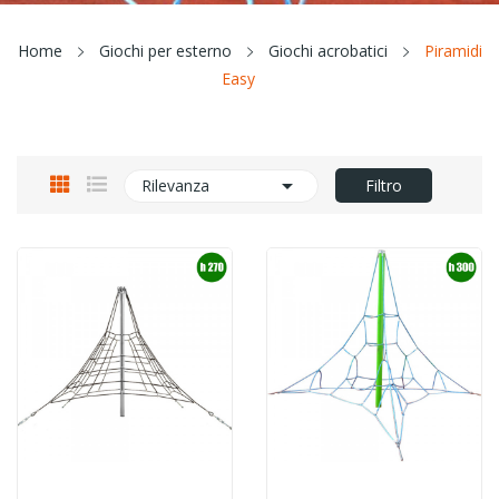
Home
Giochi per esterno
Giochi acrobatici
Piramidi
Easy

Rilevanza
Filtro