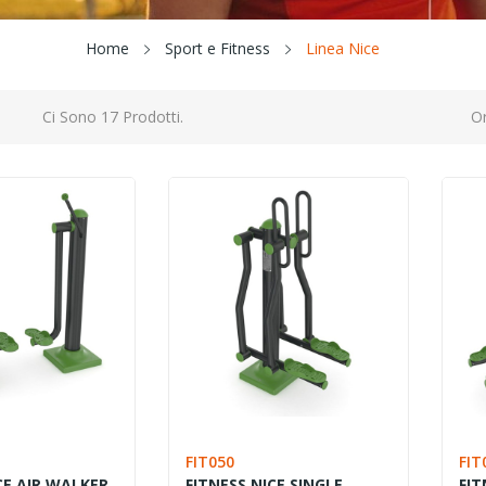
Home
Sport e Fitness
Linea Nice
Ci Sono 17 Prodotti.
Or
FIT050
FIT
CE AIR WALKER
FITNESS NICE SINGLE
FIT