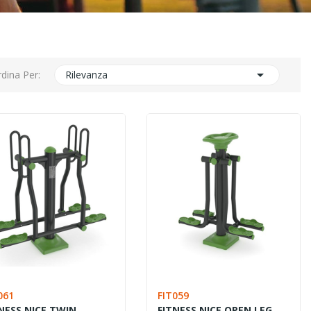

dina Per:
Rilevanza
061
FIT059
NESS NICE TWIN
FITNESS NICE OPEN LEG