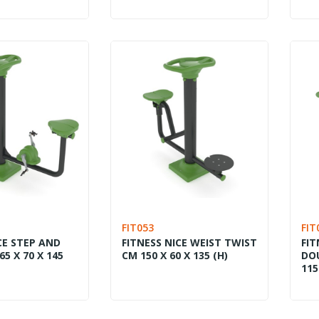
co per parchi
Altalene per parchi pubblici:
g pong e
come scegliere il modello
ree sportive
più adatto
Le altalene per parchi pubblici
 per parchi pubblici
sono tra le attrezzature più
ne efficace per
richieste nella progettazione di
ane, scuole, centri
aree gioco all’aperto....
Leggi di più
FIT053
FIT
CE STEP AND
FITNESS NICE WEIST TWIST
FIT
65 X 70 X 145
CM 150 X 60 X 135 (H)
DOU
115