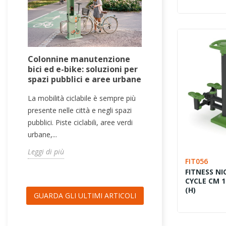
Colonnine manutenzione
Tavoli da gio
bici ed e-bike: soluzioni per
pubblici: pin
spazi pubblici e aree urbane
Teqball per a
outdoor
La mobilità ciclabile è sempre più
I tavoli da gioco
presente nelle città e negli spazi
sono una soluzio
pubblici. Piste ciclabili, aree verdi
rendere aree urb
urbane,...
sportivi e...
Leggi di più
FIT056
Leggi di più
FITNESS NI
CYCLE CM 1
(H)
GUARDA GLI ULTIMI ARTICOLI