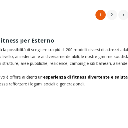
1
2

Fitness per Esterno
 la possibilità di scegliere tra più di 200 modelli diversi di attrezzi adatta
alto livello, ai sedentari e ai diversamente abili; le nostre gamme soddis
i strutture, aree pubbliche, residence, camping e siti balneari, aziend
vo è offrire ai clienti un’
esperienza di fitness divertente e saluta
ssa rafforzare i legami sociali e generazionali.