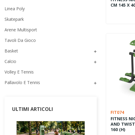
CM 145 X 40
Linea Poly
Skatepark
Arene Multisport
Tavoli Da Gioco
Basket

Calcio

Volley E Tennis
Pallavolo E Tennis

ULTIMI ARTICOLI
FIT074
FITNESS NI
AND TWIST 
160 (H)