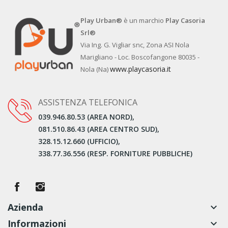
Play Urban®
è un marchio
Play Casoria
Srl®
Via Ing. G. Vigliar snc, Zona ASI Nola
Marigliano - Loc. Boscofangone 80035 -
www.playcasoria.it
Nola (Na)
ASSISTENZA TELEFONICA
039.946.80.53 (AREA NORD),
081.510.86.43 (AREA CENTRO SUD),
328.15.12.660 (UFFICIO),
338.77.36.556 (RESP. FORNITURE PUBBLICHE)
Azienda
keyboard_arrow_down
Informazioni
keyboard_arrow_down