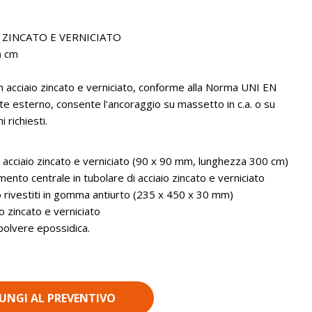
O ZINCATO E VERNICIATO
) cm
 in acciaio zincato e verniciato, conforme alla Norma UNI EN
e esterno, consente l'ancoraggio su massetto in c.a. o su
 richiesti.
n acciaio zincato e verniciato (90 x 90 mm, lunghezza 300 cm)
nto centrale in tubolare di acciaio zincato e verniciato
aio rivestiti in gomma antiurto (235 x 450 x 30 mm)
io zincato e verniciato
 polvere epossidica.
UNGI AL PREVENTIVO