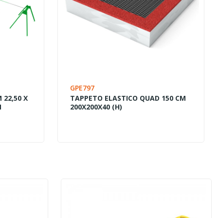
GPE797
 22,50 X
TAPPETO ELASTICO QUAD 150 CM
M
200X200X40 (H)