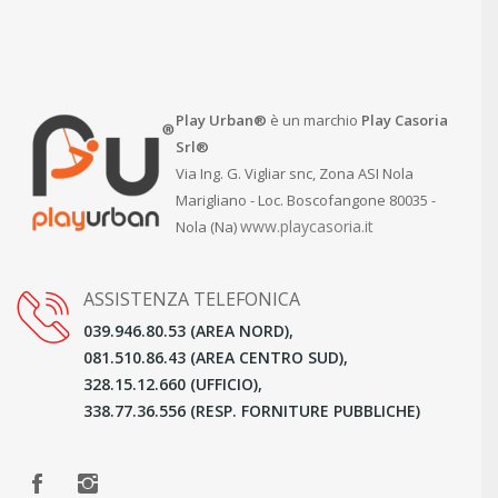
Play Urban®
è un marchio
Play Casoria
Srl®
Via Ing. G. Vigliar snc, Zona ASI Nola
Marigliano - Loc. Boscofangone 80035 -
www.playcasoria.it
Nola (Na)
ASSISTENZA TELEFONICA
039.946.80.53 (AREA NORD),
081.510.86.43 (AREA CENTRO SUD),
328.15.12.660 (UFFICIO),
338.77.36.556 (RESP. FORNITURE PUBBLICHE)