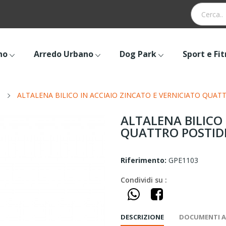
no
Arredo Urbano
Dog Park
Sport e Fi
i
ALTALENA BILICO IN ACCIAIO ZINCATO E VERNICIATO QUATTR
ALTALENA BILICO 
QUATTRO POSTIDIM
Riferimento:
GPE1103
Condividi su :
DESCRIZIONE
DOCUMENTI A