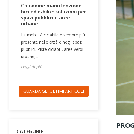
Colonnine manutenzione
Tavoli da gi
bici ed e-bike: soluzioni per
pubblici: pi
spazi pubblici e aree
Teqball per 
urbane
outdoor
ee
La mobilità ciclabile è sempre più
I tavoli da gioc
presente nelle città e negli spazi
pubblici sono u
pubblici. Piste ciclabili, aree verdi
efficace per re
urbane,...
scuole, centri sp
Leggi di più
Leggi di più
GUARDA GLI ULTIMI ARTICOLI
PROG
CATEGORIE