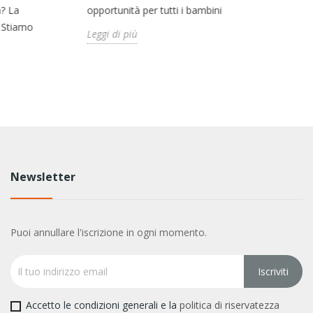
a? La
opportunità per tutti i bambini
ra
 Stiamo
st
Leggi di più
Le
Newsletter
Puoi annullare l'iscrizione in ogni momento.
Accetto le condizioni generali e la
politica di riservatezza