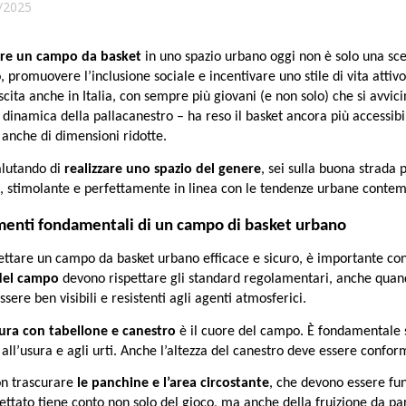
/2025
re un campo da basket
 in uno spazio urbano oggi non è solo una scel
o, promuovere l’inclusione sociale e incentivare uno stile di vita attiv
scita anche in Italia, con sempre più giovani (e non solo) che si avvici
dinamica della pallacanestro – ha reso il basket ancora più accessibile
, anche di dimensioni ridotte. 
alutando di 
realizzare uno spazio del genere
, sei sulla buona strada 
 stimolante e perfettamente in linea con le tendenze urbane conte
menti fondamentali di un campo di basket urbano
ttare un campo da basket urbano efficace e sicuro, è importante cono
 del campo
 devono rispettare gli standard regolamentari, anche quand
sere ben visibili e resistenti agli agenti atmosferici.
tura con tabellone e canestro
 è il cuore del campo. È fondamentale sc
 all’usura e agli urti. Anche l’altezza del canestro deve essere confor
on trascurare 
le panchine e l’area circostante
, che devono essere fun
ttato tiene conto non solo del gioco, ma anche della fruizione da par