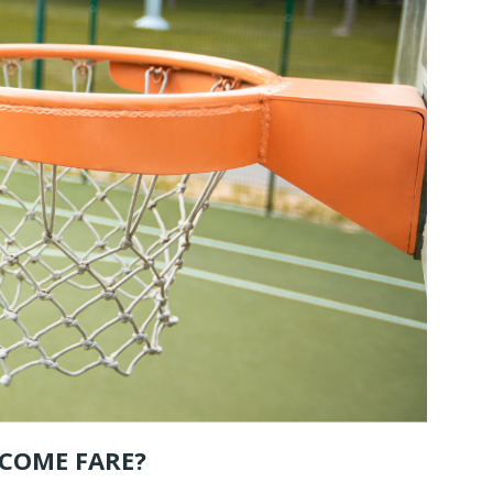
Giochi da Giardino Inclusivi
Giochi per Parchi Gi
per Spazi Pubblici : Il
Pubblici e Commerci
Successo di Spinner e
Progettare Spazi O
Giostre Girevoli
ad Alto Valore Socia
nell’Arredo Urbano
Grado Industriale
La progettazione degli spazi
Nel panorama dell’urbani
all'aperto dedicati all'infanzia ha
del design ricreativo mo
vissuto negli ultimi anni una vera
progettazione delle aree
e propria...
non risponde più a...
Leggi di più
Leggi di più
COME FARE?