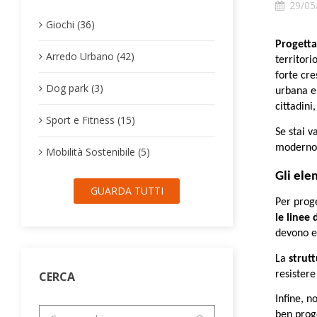
29/05
Giochi (36)
Progetta
Arredo Urbano (42)
territori
forte cre
Dog park (3)
urbana e 
cittadini
Sport e Fitness (15)
Se stai v
moderno,
Mobilità Sostenibile (5)
Gli ele
GUARDA TUTTI
Per proge
le linee
devono es
La 
strut
CERCA
resistere
Infine, n
ben proge