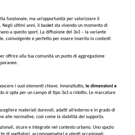
ta funzionale, ma un’opportunità per valorizzare il 
o. Negli ultimi anni, il basket sta vivendo un momento di 
nano a questo sport. La diffusione del 3x3 – la variante 
, coinvolgente e perfetto per essere inserito in contesti 
per offrire alla tua comunità un punto di aggregazione 
mporanee.
scere i suoi elementi chiave. Innanzitutto, 
le dimensioni e 
o si opta per un campo di tipo 3x3 o ridotto. Le marcature 
egliere materiali durevoli, adatti all’esterno e in grado di 
me alle normative, così come la stabilità del supporto.
zionali, sicure e integrate nel contesto urbano. Uno spazio 
te di spettatori, accompagnatori e utenti occasionali.