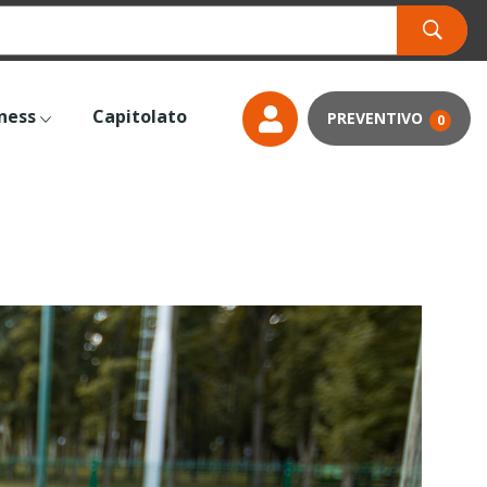
tness
Capitolato
0