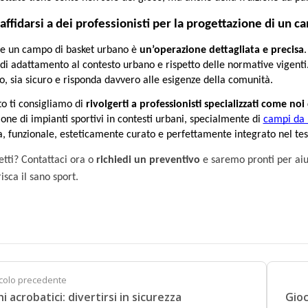
affidarsi a dei professionisti per la progettazione di un 
re un campo di basket urbano è 
un’operazione dettagliata e precisa
di adattamento al contesto urbano e rispetto delle normative vigenti
, sia sicuro e risponda davvero alle esigenze della comunità.
o ti consigliamo di 
rivolgerti a professionisti specializzati come noi
ione di impianti sportivi in contesti urbani, specialmente di 
campi da 
, funzionale, esteticamente curato e perfettamente integrato nel tess
etti? Contattaci ora o
richiedi un preventivo
e saremo pronti per aiut
isca il sano sport.
icolo precedente
i acrobatici: divertirsi in sicurezza
Gioc