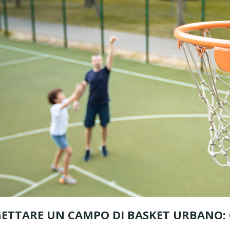
oco per parchi
Altalene per parchi
ng pong e
pubblici: come scegliere il
aree sportive
modello più adatto
Le altalene per parchi pubblici
o per parchi
sono tra le attrezzature più
na soluzione
richieste nella progettazione di
ndere aree urbane,
aree gioco all’aperto....
ortivi e...
Leggi di più
ETTARE UN CAMPO DI BASKET URBANO: 