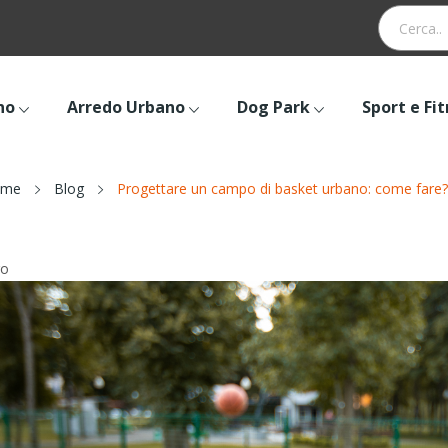
no
Arredo Urbano
Dog Park
Sport e Fi
ome
Blog
Progettare un campo di basket urbano: come fare?
ro