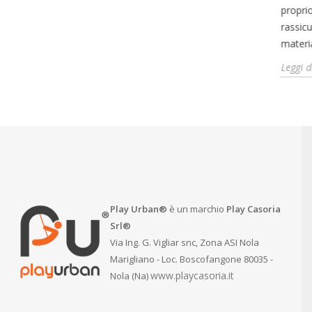
,
s’intende l’attività fisica all’aria aperta,
proprio
 i...
una valida alternativa alle palestre...
rassicu
materia
Leggi di più
Leggi d
Play Urban®
è un marchio
Play Casoria
Srl®
Via Ing. G. Vigliar snc, Zona ASI Nola
Marigliano - Loc. Boscofangone 80035 -
www.playcasoria.it
Nola (Na)