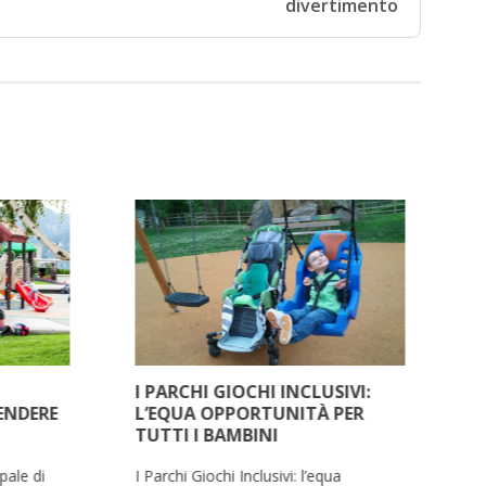
divertimento
I PARCHI GIOCHI INCLUSIVI:
C
ENDERE
L’EQUA OPPORTUNITÀ PER
B
TUTTI I BAMBINI
B
pale di
I Parchi Giochi Inclusivi: l’equa
Un