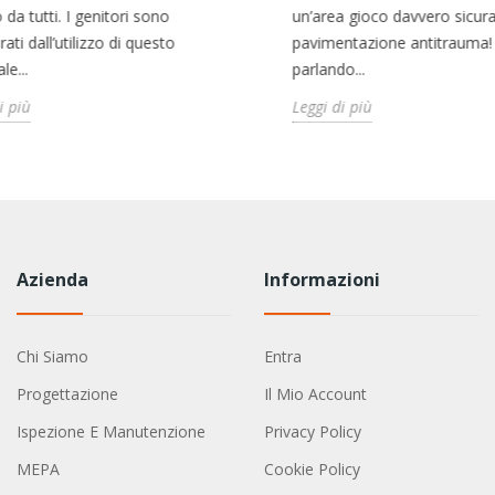
 da tutti. I genitori sono
un’area gioco davvero sicur
rati dall’utilizzo di questo
pavimentazione antitrauma!
le...
parlando...
i più
Leggi di più
Azienda
Informazioni
Chi Siamo
Entra
Progettazione
Il Mio Account
Ispezione E Manutenzione
Privacy Policy
MEPA
Cookie Policy