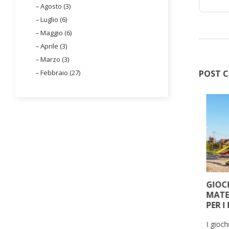
Agosto (3)
Luglio (6)
Maggio (6)
Aprile (3)
Marzo (3)
Febbraio (27)
POST C
PER
OUTDOOR FITNESS: PERCHÉ
GIOCH
NTI
ALLESTIRE UN’AREA FITNESS
MATE
ALL’APERTO
PER I
lie è
Con l’espressione outdoor fitness
I gioc